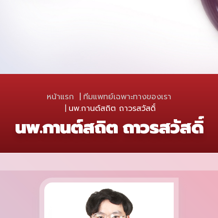
หน้าแรก
ทีมแพทย์เฉพาะทางของเรา
นพ.กานต์สถิต ถาวรสวัสดิ์
นพ.กานต์สถิต ถาวรสวัสดิ์