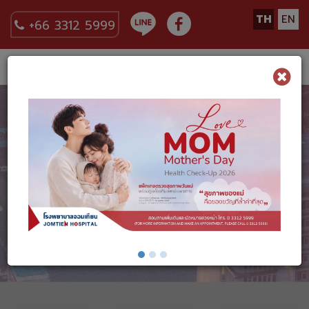
TH
EN
+66 3312 5999