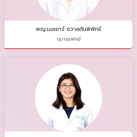
พญ.นงเยาว์ ชวาลตันพิพัทธ์
กุมารแพทย์