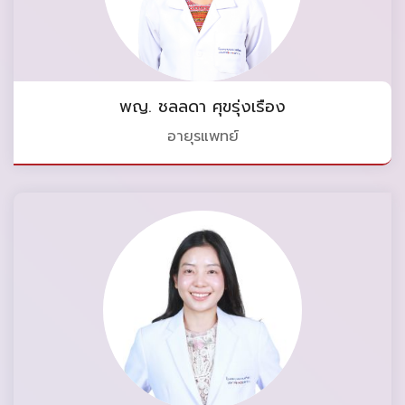
พญ. ชลลดา ศุขรุ่งเรือง
อายุรแพทย์