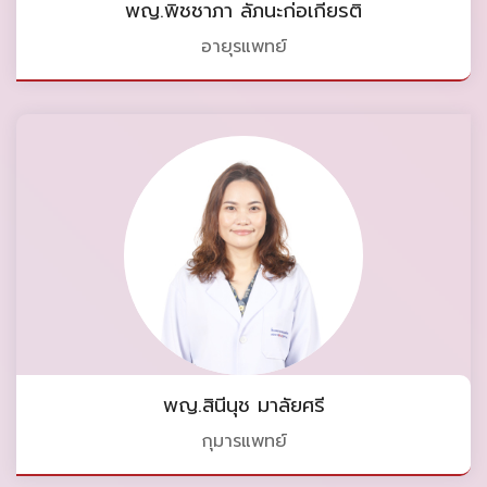
พญ.พิชชาภา ลัภนะก่อเกียรติ
อายุรแพทย์
พญ.สินีนุช มาลัยศรี
กุมารแพทย์