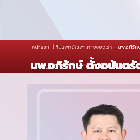
หน้าแรก
ทีมแพทย์เฉพาะทางของเรา
นพ.อภิรักษ
นพ.อภิรักษ์ ตั้งอนันตรั