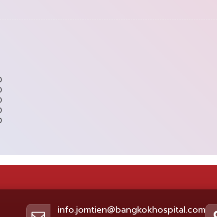
0
0
0
0
0
info.jomtien@bangkokhospital.com