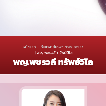
หน้าแรก
ทีมแพทย์เฉพาะทางของเรา
พญ.พชรวลี ทรัพย์วิไล
พญ.พชรวลี ทรัพย์วิไล