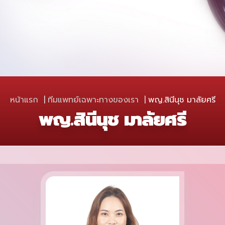
หน้าแรก
ทีมแพทย์เฉพาะทางของเรา
พญ.สินีนุช มาลัยศรี
พญ.สินีนุช มาลัยศรี