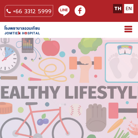
TH
EN
+66 3312 5999