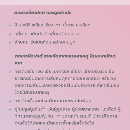
ตกขาวที่ผิดปกติ ควรดูอย่างไร
สี หากมีสี เหลือง เขียว เทา น้ำตาล ปนเลือด
กลิ่น คาวผิดปกติ กลิ่นคล้ายปลาเน่า
ลักษณะ จับเป็นก้อน คล้ายนมบูด
ตกขาวผิดปกติ อาจเกิดจากหลายสาเหตุ โดยมากมักมา
จาก
การติดเชื้อ เช่น เชื้อแบคทีเรีย เชื้อรา เชื้อโปรโตซัว ซึ่ง
อาจเกิดขึ้นจากการเสียสมดุลภายในช่องคลอด หรือเกิด
จากการเปลี่ยนแปลงของฮอร์โมนในร่างกาย ที่เกิดขึ้นเอง
โดยไม่ทราบสาเหตุ
การติดเชื้อจากโรคติดต่อทางเพศสัมพันธ์
ผู้ที่มีภูมิคุ้มกันต่ำ เช่นผู้สูงอายุ ผู้ป่วยเบาหวาน เอชไอวี ผู้
ที่ทานยากดภูมิคุ้มกัน ทานยาสเตียรอยด์ มักจะมีโอกาส
ติดเชื้อได้ง่ายและมีตกขาวซ้ำๆหรือเรื้อรังได้