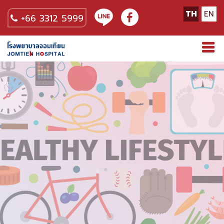
TH
EN
+66 3312 5999