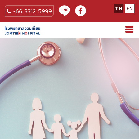
TH
EN
+66 3312 5999