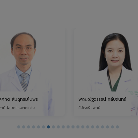
พญ.ณัฐวรรธน์ กลีบจันทร์
นพ.อนุสรณ์ อรรคศร
วิสัญญีแพทย์
ศัลยแพทย์