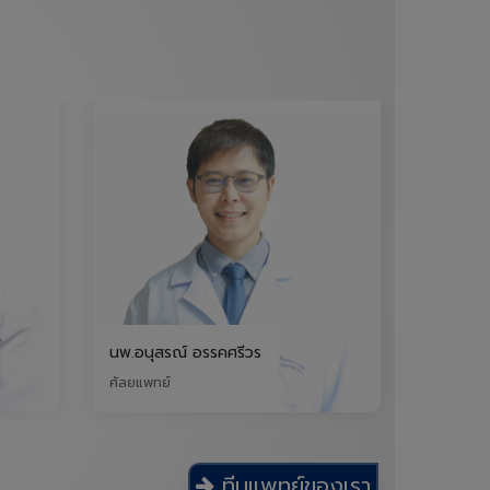
ีวร
นพ.กานต์สถิต ถาวรสวัสดิ์
กุมารแพทย์
ทีมแพทย์ของเรา