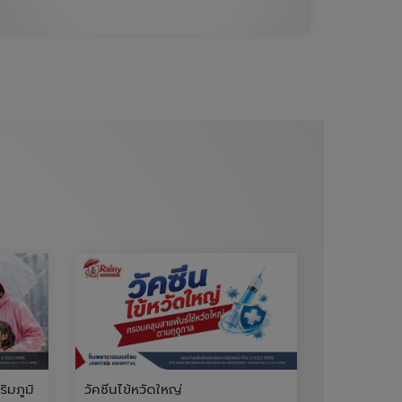
ิมภูมิ
วัคซีนไข้หวัดใหญ่