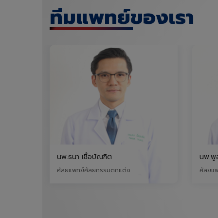
ทีมแพทย์ของเรา
ต
นพ.พูลศักดิ์ สัมฤทธิ์มโนพร
มตกแต่ง
ศัลยแพทย์ศัลยกรรมตกแต่ง