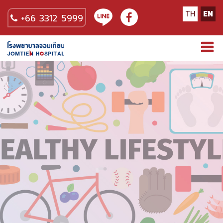
TH
EN
+66 3312 5999