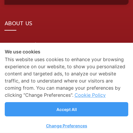
ABOUT US
BDMS Network Location
We use cookies
Site Map
This website uses cookies to enhance your browsing
experience on our website, to show you personalized
SOCIAL MEDIA
content and targeted ads, to analyze our website
traffic, and to understand where our visitors are
coming from. You can manage your preferences by
clicking "Change Preferences".
Cookie Policy
Accept All
Change Preferences
Privacy Policy
| Copyright © 2021 by Jomtien