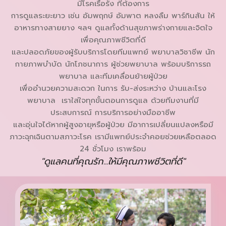
มีโรคเรื้อรัง ที่ต้องการ
การดูแลระยะยาว เช่น อัมพฤกษ์ อัมพาต หลงลืม พาร์กินสัน ให้
อาหารทางสายยาง ฯลฯ ดูแลทั้งด้านสุขภาพร่างกายและจิตใจ
เพื่อคุณภาพชีวิตที่ดี
และปลอดภัยของผู้รับบริการโดยทีมแพทย์ พยาบาลวิชาชีพ นัก
กายภาพบำบัด นักโภชนาการ ผู้ช่วยพยาบาล พร้อมบริการรถ
พยาบาล และทีมเคลื่อนย้ายผู้ป่วย
เพื่ออำนวยความสะดวก ในการ รับ-ส่งระหว่าง บ้านและโรง
พยาบาล เราใส่ใจทุกขั้นตอนการดูแล ด้วยทีมงานที่มี
ประสบการณ์ การบริการอย่างมืออาชีพ
และอุ่นใจได้หากผู้สูงอายุหรือผู้ป่วย มีอาการเปลี่ยนแปลงหรือมี
ภาวะฉุกเฉินตามสภาวะโรค เรามีแพทย์ประจำคอยช่วยเหลือตลอด
24 ชั่วโมง เราพร้อม
"ดูแลคนที่คุณรัก...ให้มีคุณภาพชีวิตที่ดี"