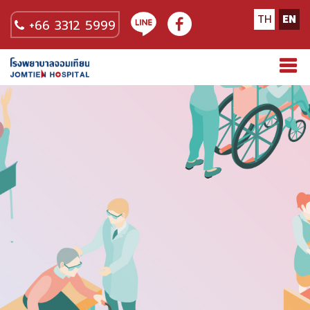
TH
EN
+66 3312 5999