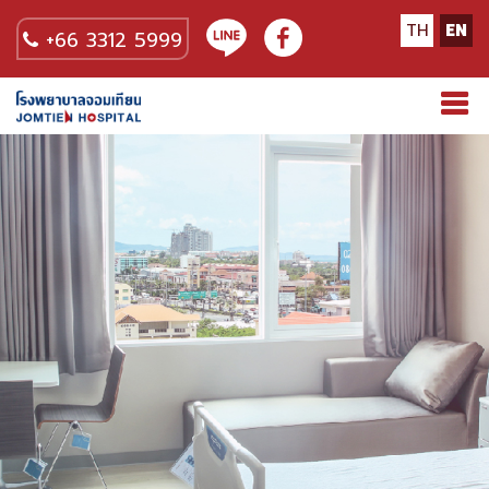
TH
EN
+66 3312 5999