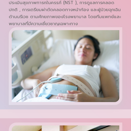
ประเมินสุขภาพทารกในครรภ์ (NST ), การดูแลการคลอด
ปกติ , การเตรียมผ่าตัดคลอดทางหน้าท้อง และผู้ป่วยฉุกเฉิน
ด้านนรีเวช ตามศักยภาพของโรงพยาบาล โดยทีมแพทย์และ
พยาบาลที่มีความเชี่ยวชาญเฉพาะทาง