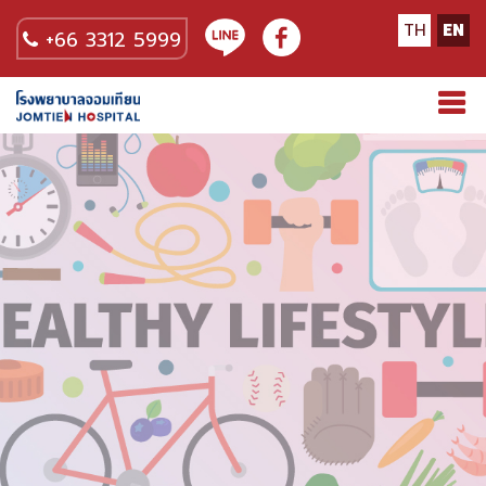
TH
EN
+66 3312 5999