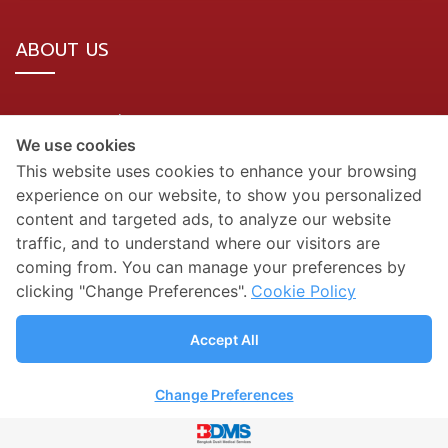
ABOUT US
BDMS Network Location
We use cookies
Site Map
This website uses cookies to enhance your browsing
experience on our website, to show you personalized
SOCIAL MEDIA
content and targeted ads, to analyze our website
traffic, and to understand where our visitors are
coming from. You can manage your preferences by
clicking "Change Preferences".
Cookie Policy
Accept All
Change Preferences
Privacy Policy
| Copyright © 2021 by Jomtien
Hospital